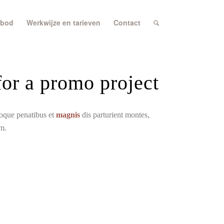
bod
Werkwijze en tarieven
Contact
or a promo project
toque penatibus et
magnis
dis parturient montes,
im.