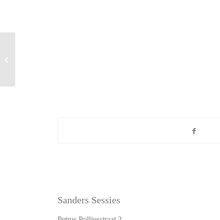
Coffe & Notebook
Sanders Sessies
Petrus Polliusstraat 2