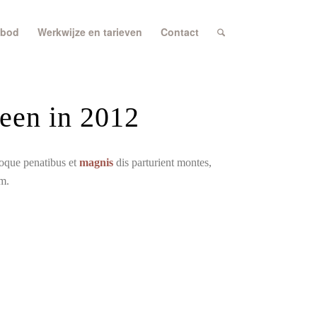
bod
Werkwijze en tarieven
Contact
reen in 2012
toque penatibus et
magnis
dis parturient montes,
im.