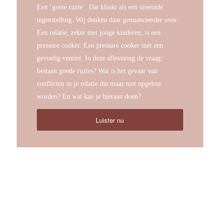
Een ‘goeie ruzie’. Dat klinkt als een vreemde
tegenstelling. Wij denken daar genuanceerder over.
Een relatie, zeker met jonge kinderen, is een
pressure cooker. Een pressure cooker met een
gevoelig ventiel. In deze aflevering de vraag:
bestaan goede ruzies? Wat is het gevaar van
conflicten in je relatie die maar niet opgelost
worden? En wat kan je hieraan doen?
Luister nu